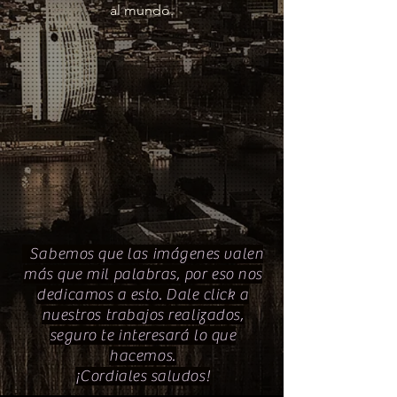
al mundo.​
Sabemos que las imágenes valen
más que mil palabras, por eso nos
dedicamos a esto. Dale click a
nuestros trabajos realizados,
seguro te interesará lo que
hacemos.
¡Cordiales saludos!