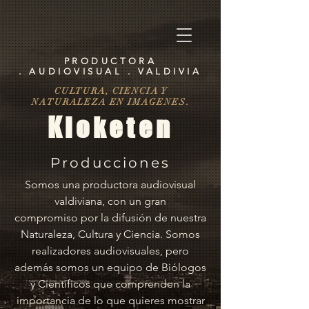
PRODUCTORA
. AUDIOVISUAL . VALDIVIA
CULTURA, CIENCIA Y
NATURALEZA EN IMAGENES.
Kloketen
Producciones
Somos una productora audiovisual
valdiviana, con un gran
compromiso por la difusión de nuestra
Naturaleza, Cultura y Ciencia. Somos
realizadores audiovisuales, pero
además somos un equipo de Biólogos
y Científicos que comprenden la
importancia de lo que quieres mostrar